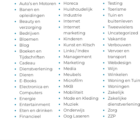
Horeca
Testing
Auto’s en Motoren
Huishoudelijk
Toerisme
Banen en
Industrie
Tuin en
opleidingen
Internet
buitenleven
Beauty en
Internet
Tweewielers
verzorging
marketing
Uncategorized
Bedrijven
Kinderen
Vakantie
Bloemen
Kunst en Kitsch
Verbouwen
Blog
Links / Index
Vervoer en
Boeken en
Management
transport
Tijdschriften
Marketing
Webdesign
Cadeau
Media
Wijn
Dienstverlening
Meubels
Winkelen
Dieren
Microfilm
Woning en Tui
E-Books
MKB
Woningen
Electronica en
Mobiliteit
Zakelijk
Computers
Mode en Kleding
Zakelijke
Energie
Muziek
dienstverlenin
Entertainment
Onderwijs
Zorg
Eten en drinken
Oog Laseren
ZZP
Financieel