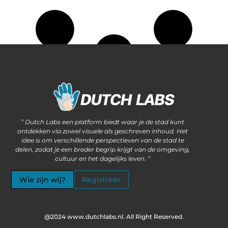
Waarom steeds meer ondernemers kiezen voor het kopen van backlinks
Wat als jouw website méér kan dan alleen informatie delen?
” Dutch Labs een platform biedt waar je de stad kunt
ontdekken via zowel visuele als geschreven inhoud. Het
idee is om verschillende perspectieven van de stad te
delen, zodat je een breder begrip krijgt van de omgeving,
cultuur en het dagelijks leven. “
Wie zijn wij?
Registreer
@2024 www.dutchlabs.nl. All Right Reserved.