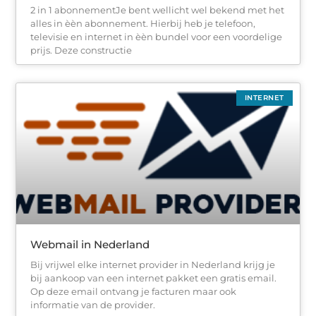
2 in 1 abonnementJe bent wellicht wel bekend met het
alles in èèn abonnement. Hierbij heb je telefoon,
televisie en internet in èèn bundel voor een voordelige
prijs. Deze constructie
INTERNET
Webmail in Nederland
Bij vrijwel elke internet provider in Nederland krijg je
bij aankoop van een internet pakket een gratis email.
Op deze email ontvang je facturen maar ook
informatie van de provider.