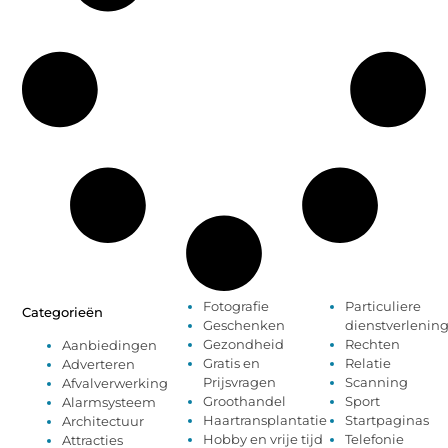
Fotografie
Particuliere
Categorieën
Geschenken
dienstverlenin
Gezondheid
Rechten
Aanbiedingen
Gratis en
Relatie
Adverteren
Prijsvragen
Scanning
Afvalverwerking
Groothandel
Sport
Alarmsysteem
Haartransplantatie
Startpaginas
Architectuur
Hobby en vrije tijd
Telefonie
Attracties