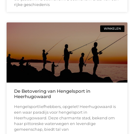
rijke geschiedenis
WINKELEN
De Betovering van Hengelsport in
Heerhugowaard
Hengelsportliefhebbers, opgelet! Heerhugowaard is
een waar paradijs voor hengelsport in
Heerhugowaard. Deze charmante stad, bekend om
haar pittoreske waterwegen en levendige
gemeenschap, biedt tal van