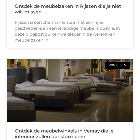
Ontdek de meubelzaken in Rijssen die je niet
wilt missen
Rijssen is een charmante stad met een rijke
geschiedenis en een levendige meubelindustrie. In
deze blogpost duiken we dieper in de wereld van
meubelzaken in
WINKELEN
Ontdek de meubelwinkels in Venray die je
interieur zullen transformeren