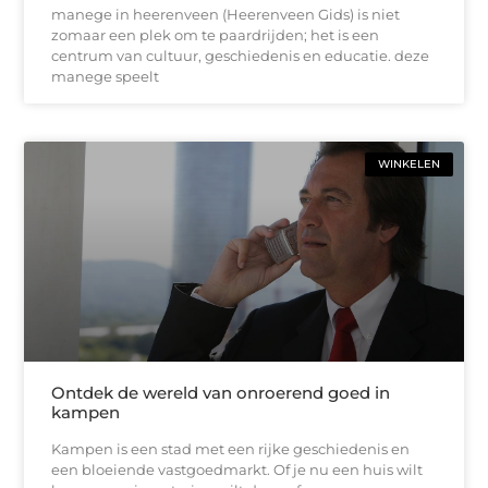
manege in heerenveen (Heerenveen Gids) is niet
zomaar een plek om te paardrijden; het is een
centrum van cultuur, geschiedenis en educatie. deze
manege speelt
WINKELEN
Ontdek de wereld van onroerend goed in
kampen
Kampen is een stad met een rijke geschiedenis en
een bloeiende vastgoedmarkt. Of je nu een huis wilt