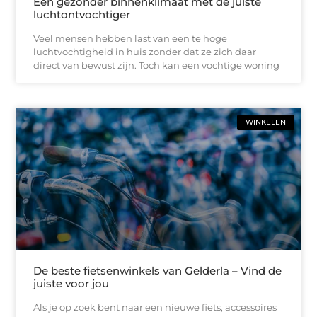
Een gezonder binnenklimaat met de juiste
luchtontvochtiger
Veel mensen hebben last van een te hoge
luchtvochtigheid in huis zonder dat ze zich daar
direct van bewust zijn. Toch kan een vochtige woning
WINKELEN
De beste fietsenwinkels van Gelderla – Vind de
juiste voor jou
Als je op zoek bent naar een nieuwe fiets, accessoires