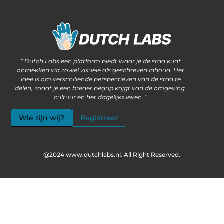
Waarom steeds meer ondernemers kiezen voor het kopen van backlinks
Wat als jouw website méér kan dan alleen informatie delen?
” Dutch Labs een platform biedt waar je de stad kunt
ontdekken via zowel visuele als geschreven inhoud. Het
idee is om verschillende perspectieven van de stad te
delen, zodat je een breder begrip krijgt van de omgeving,
cultuur en het dagelijks leven. “
Wie zijn wij?
Registreer
@2024 www.dutchlabs.nl. All Right Reserved.