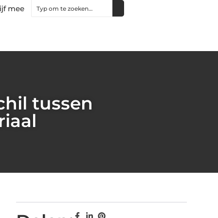
ijf mee
chil tussen
riaal