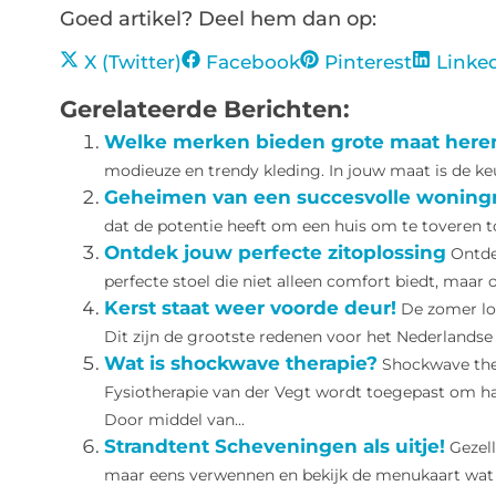
Goed artikel? Deel hem dan op:
X (Twitter)
Facebook
Pinterest
Linke
Gerelateerde Berichten:
Welke merken bieden grote maat here
modieuze en trendy kleding. In jouw maat is de keu
Geheimen van een succesvolle woning
dat de potentie heeft om een huis om te toveren t
Ontdek jouw perfecte zitoplossing
Ontde
perfecte stoel die niet alleen comfort biedt, maar o
Kerst staat weer voorde deur!
De zomer lo
Dit zijn de grootste redenen voor het Nederlandse 
Wat is shockwave therapie?
Shockwave ther
Fysiotherapie van der Vegt wordt toegepast om har
Door middel van...
Strandtent Scheveningen als uitje!
Gezel
maar eens verwennen en bekijk de menukaart wat zi