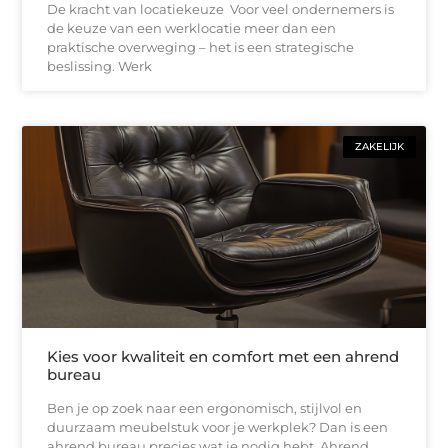
De kracht van locatiekeuze Voor veel ondernemers is
de keuze van een werklocatie meer dan een
praktische overweging – het is een strategische
beslissing. Werk
ZAKELIJK
Kies voor kwaliteit en comfort met een ahrend
bureau
Ben je op zoek naar een ergonomisch, stijlvol en
duurzaam meubelstuk voor je werkplek? Dan is een
ahrend bureau precies wat je nodig hebt. Ahrend