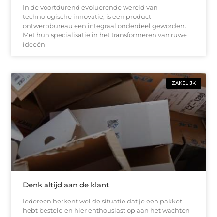
In de voortdurend evoluerende wereld van
technologische innovatie, is een product
ontwerpbureau een integraal onderdeel geworden.
Met hun specialisatie in het transformeren van ruwe
ideeën
ZAKELIJK
Denk altijd aan de klant
Iedereen herkent wel de situatie dat je een pakket
hebt besteld en hier enthousiast op aan het wachten