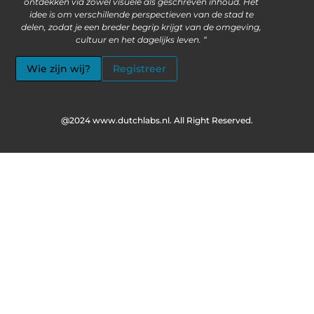
ontdekken via zowel visuele als geschreven inhoud. Het
idee is om verschillende perspectieven van de stad te
delen, zodat je een breder begrip krijgt van de omgeving,
cultuur en het dagelijks leven. “
Wie zijn wij?
Registreer
@2024 www.dutchlabs.nl. All Right Reserved.