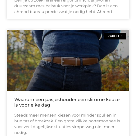
duurzaam meubelstuk voor je werkplek? Dan is een
ahrend bureau precies wat je nodig hebt. Ahrend
ZAKELIJK
Waarom een pasjeshouder een slimme keuze
is voor elke dag
Steeds meer mensen kiezen voor minder spullen in
hun tas of broekzak. Een grote, dikke portemonnee is
voor veel dagelijkse situaties simpelweg niet meer
nodig.