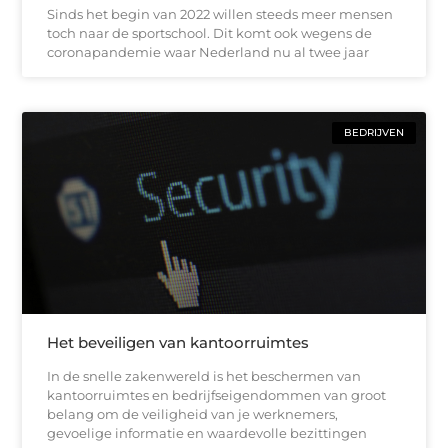
Sinds het begin van 2022 willen steeds meer mensen
toch naar de sportschool. Dit komt ook wegens de
coronapandemie waar Nederland nu al twee jaar
BEDRIJVEN
Het beveiligen van kantoorruimtes
In de snelle zakenwereld is het beschermen van
kantoorruimtes en bedrijfseigendommen van groot
belang om de veiligheid van je werknemers,
gevoelige informatie en waardevolle bezittingen