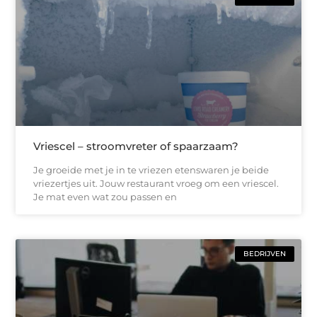
Vriescel – stroomvreter of spaarzaam?
Je groeide met je in te vriezen etenswaren je beide
vriezertjes uit. Jouw restaurant vroeg om een vriescel.
Je mat even wat zou passen en
BEDRIJVEN