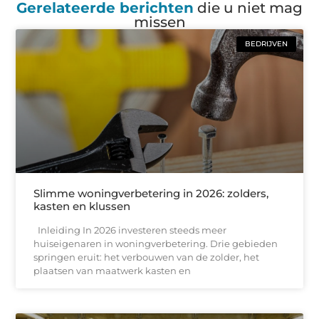
Gerelateerde berichten
die u niet mag
missen
BEDRIJVEN
Slimme woningverbetering in 2026: zolders,
kasten en klussen
Inleiding In 2026 investeren steeds meer
huiseigenaren in woningverbetering. Drie gebieden
springen eruit: het verbouwen van de zolder, het
plaatsen van maatwerk kasten en