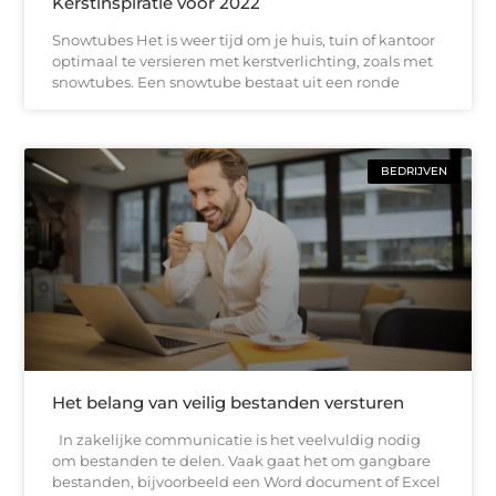
Kerstinspiratie voor 2022
Snowtubes Het is weer tijd om je huis, tuin of kantoor
optimaal te versieren met kerstverlichting, zoals met
snowtubes. Een snowtube bestaat uit een ronde
BEDRIJVEN
Het belang van veilig bestanden versturen
In zakelijke communicatie is het veelvuldig nodig
om bestanden te delen. Vaak gaat het om gangbare
bestanden, bijvoorbeeld een Word document of Excel