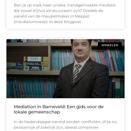
Ben je op zoek naar unieke, handgemaakte meubels
die zowel stijlvol als duurzaam zijn? Ontdek de
wereld van de meubelmaker in Meppel
(meubelontwerp). In deze blogpost
WINKELEN
Mediation in Barneveld: Een gids voor de
lokale gemeenschap
In de hedendaagse wereld worden conflicten, of ze nu
persoonlijk of zakelijk zijn, steeds complexer.