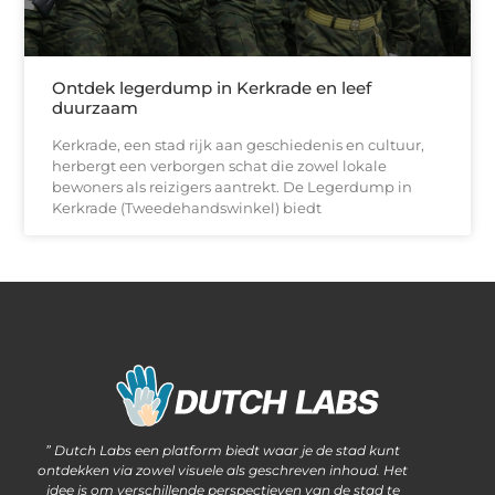
Ontdek legerdump in Kerkrade en leef
duurzaam
Kerkrade, een stad rijk aan geschiedenis en cultuur,
herbergt een verborgen schat die zowel lokale
bewoners als reizigers aantrekt. De Legerdump in
Kerkrade (Tweedehandswinkel) biedt
Waarom steeds meer ondernemers kiezen voor het kopen van backlinks
Wat als jouw website méér kan dan alleen informatie delen?
” Dutch Labs een platform biedt waar je de stad kunt
ontdekken via zowel visuele als geschreven inhoud. Het
idee is om verschillende perspectieven van de stad te