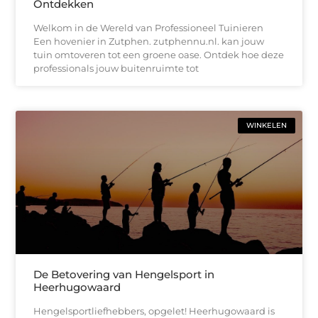
Ontdekken
Welkom in de Wereld van Professioneel Tuinieren
Een hovenier in Zutphen. zutphennu.nl. kan jouw
tuin omtoveren tot een groene oase. Ontdek hoe deze
professionals jouw buitenruimte tot
WINKELEN
De Betovering van Hengelsport in
Heerhugowaard
Hengelsportliefhebbers, opgelet! Heerhugowaard is