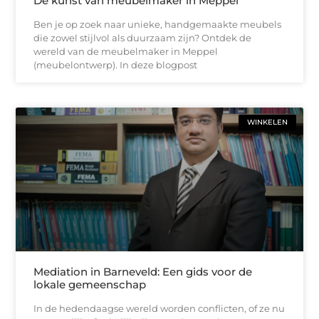
De kunst van meubelmaker in Meppel
Ben je op zoek naar unieke, handgemaakte meubels
die zowel stijlvol als duurzaam zijn? Ontdek de
wereld van de meubelmaker in Meppel
(meubelontwerp). In deze blogpost
WINKELEN
Mediation in Barneveld: Een gids voor de
lokale gemeenschap
In de hedendaagse wereld worden conflicten, of ze nu