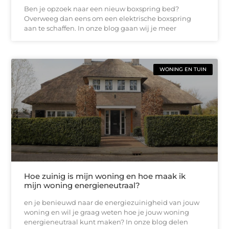
Ben je opzoek naar een nieuw boxspring bed?
Overweeg dan eens om een elektrische boxspring
aan te schaffen. In onze blog gaan wij je meer
WONING EN TUIN
Hoe zuinig is mijn woning en hoe maak ik
mijn woning energieneutraal?
en je benieuwd naar de energiezuinigheid van jouw
woning en wil je graag weten hoe je jouw woning
energieneutraal kunt maken? In onze blog delen