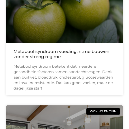
Metabool syndroom voeding: ritme bouwen
zonder streng regime
Metabool syndroom betekent dat meerdere
gezondheidsfactoren samen aandacht vragen. Denk
aan buikvet, bloeddruk, cholesterol, glucosewaarden
en insulineresistentie. Dat kan groot voelen, maar de
dagelijkse start
WONING EN TUIN