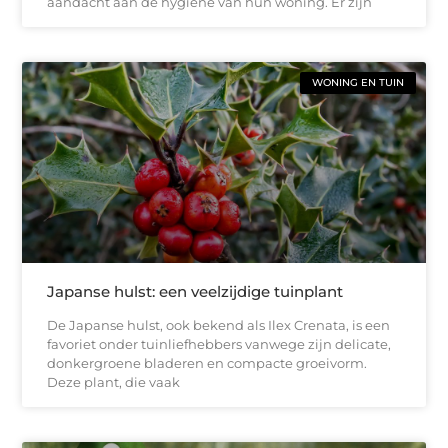
aandacht aan de hygiëne van hun woning. Er zijn
WONING EN TUIN
Japanse hulst: een veelzijdige tuinplant
De Japanse hulst, ook bekend als Ilex Crenata, is een
favoriet onder tuinliefhebbers vanwege zijn delicate,
donkergroene bladeren en compacte groeivorm.
Deze plant, die vaak