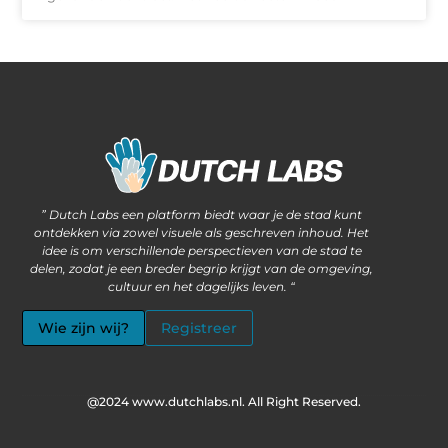
Waarom steeds meer ondernemers kiezen voor het kopen van backlinks
Wat als jouw website méér kan dan alleen informatie delen?
” Dutch Labs een platform biedt waar je de stad kunt
ontdekken via zowel visuele als geschreven inhoud. Het
idee is om verschillende perspectieven van de stad te
delen, zodat je een breder begrip krijgt van de omgeving,
cultuur en het dagelijks leven. “
Wie zijn wij?
Registreer
@2024 www.dutchlabs.nl. All Right Reserved.