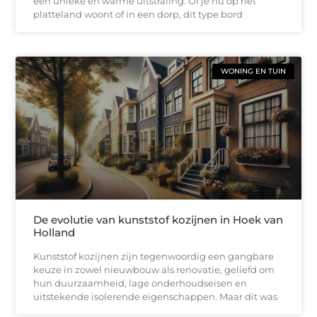
een unieke en warme uitstraling. Of je nu op het
platteland woont of in een dorp, dit type bord
WONING EN TUIN
De evolutie van kunststof kozijnen in Hoek van
Holland
Kunststof kozijnen zijn tegenwoordig een gangbare
keuze in zowel nieuwbouw als renovatie, geliefd om
hun duurzaamheid, lage onderhoudseisen en
uitstekende isolerende eigenschappen. Maar dit was