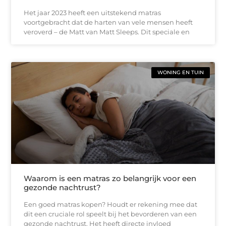
Het jaar 2023 heeft een uitstekend matras
voortgebracht dat de harten van vele mensen heeft
veroverd – de Matt van Matt Sleeps. Dit speciale en
WONING EN TUIN
Waarom is een matras zo belangrijk voor een
gezonde nachtrust?
Een goed matras kopen? Houdt er rekening mee dat
dit een cruciale rol speelt bij het bevorderen van een
gezonde nachtrust. Het heeft directe invloed