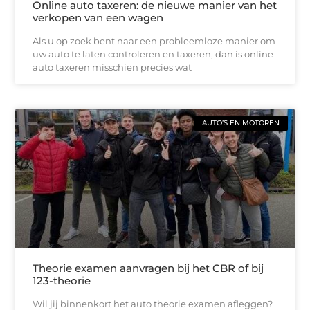
Online auto taxeren: de nieuwe manier van het
verkopen van een wagen
Als u op zoek bent naar een probleemloze manier om
uw auto te laten controleren en taxeren, dan is online
auto taxeren misschien precies wat
AUTO’S EN MOTOREN
Theorie examen aanvragen bij het CBR of bij
123-theorie
Wil jij binnenkort het auto theorie examen afleggen?