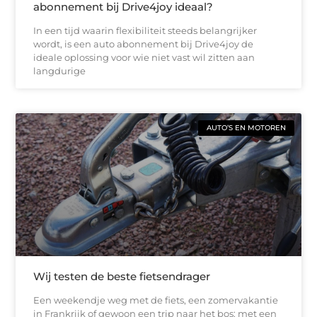
abonnement bij Drive4joy ideaal?
In een tijd waarin flexibiliteit steeds belangrijker
wordt, is een auto abonnement bij Drive4joy de
ideale oplossing voor wie niet vast wil zitten aan
langdurige
AUTO’S EN MOTOREN
Wij testen de beste fietsendrager
Een weekendje weg met de fiets, een zomervakantie
in Frankrijk of gewoon een trip naar het bos: met een