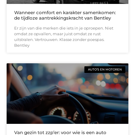
Wanneer comfort en karakter samenkomen:
de tijdloze aantrekkingskracht van Bentley
Er zijn van die merken die iets in je oproepen. Niet
omdat ze opvallen, maar juist omdat ze rust
uitstralen. Vertrouwen. Klasse zonder poespas.
Bentley
AUTO’S EN MOTOREN
Van gezin tot zzp’er: voor wie is een auto