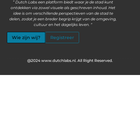
” Dutch Labs een platform biedt waar je de stad kunt
ontdekken via zowel visuele als geschreven inhoud. Het
idee is om verschillende perspectieven van de stad te
delen, zodat je een breder begrip krijgt van de omgeving,
cultuur en het dagelijks leven. “
Wie zijn wij?
Registreer
@2024 www.dutchlabs.nl. All Right Reserved.