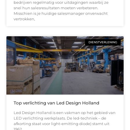
bedrijven regelmatig voor uitdagingen waarbij ze
snel hun salesresultaten moeten verbeteren.
Misschien is je huidige salesmanager onverwacht
vertrokken,
DIENSTVERLENING
Top verlichting van Led Design Holland
Led Design Holland is een vakman op het gebied van
LED verlichting werkplaats. De led-techniek – de
afkorting staat voor light-emitting diode) stamt uit
1962.