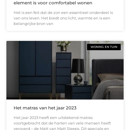
element is voor comfortabel wonen
Het is een feit dat de zon een essentieel onderdeel is
van ons leven. Het biedt ons licht, warmte en is een
belangrijke bron van
WONING EN TUIN
Het matras van het jaar 2023
Het jaar 2023 heeft een uitstekend matras
voortgebracht dat de harten van vele mensen heeft
veroverd – de Matt van Matt Sleeps. Dit speciale en