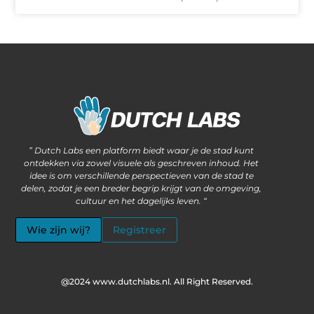
Waarom steeds meer ondernemers kiezen voor het kopen van backlinks
Wat als jouw website méér kan dan alleen informatie delen?
” Dutch Labs een platform biedt waar je de stad kunt
ontdekken via zowel visuele als geschreven inhoud. Het
idee is om verschillende perspectieven van de stad te
delen, zodat je een breder begrip krijgt van de omgeving,
cultuur en het dagelijks leven. “
Wie zijn wij?
Registreer
@2024 www.dutchlabs.nl. All Right Reserved.