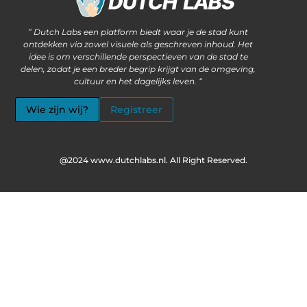
Waarom steeds meer ondernemers kiezen voor het kopen van backlinks
Wat als jouw website méér kan dan alleen informatie delen?
” Dutch Labs een platform biedt waar je de stad kunt
ontdekken via zowel visuele als geschreven inhoud. Het
idee is om verschillende perspectieven van de stad te
delen, zodat je een breder begrip krijgt van de omgeving,
cultuur en het dagelijks leven. “
Wie zijn wij?
Registreer
@2024 www.dutchlabs.nl. All Right Reserved.