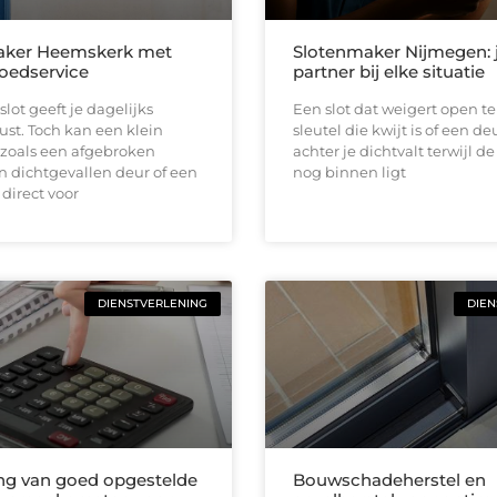
aker Heemskerk met
Slotenmaker Nijmegen:
poedservice
partner bij elke situatie
slot geeft je dagelijks
Een slot dat weigert open t
st. Toch kan een klein
sleutel die kwijt is of een de
zoals een afgebroken
achter je dichtvalt terwijl de
en dichtgevallen deur of een
nog binnen ligt
 direct voor
DIENSTVERLENING
DIEN
ng van goed opgestelde
Bouwschadeherstel en