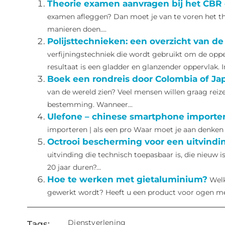
Theorie examen aanvragen bij het CBR o
examen afleggen? Dan moet je van te voren het th
manieren doen....
Polijsttechnieken: een overzicht van 
verfijningstechniek die wordt gebruikt om de opper
resultaat is een gladder en glanzender oppervlak. In 
Boek een rondreis door Colombia of Jap
van de wereld zien? Veel mensen willen graag reiz
bestemming. Wanneer...
Ulefone – chinese smartphone importere
importeren | als een pro Waar moet je aan denken al
Octrooi bescherming voor een uitvindin
uitvinding die technisch toepasbaar is, die nieuw i
20 jaar duren?...
Hoe te werken met gietaluminium?
Wel
gewerkt wordt? Heeft u een product voor ogen met 
Dienstverlening
Tags: