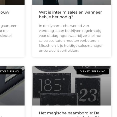
 jouw
Wat is interim sales en wanneer
heb je het nodig?
e gaan, een
In de dynamische wereld van
ur die
vandaag staan bedrijven regelmatig
 sleutel
voor uitdagingen waarbij ze snel hun
salesresultaten moeten verbeteren.
Misschien is je huidige salesmanager
onverwacht vertrokken,
STVERLENING
DIENSTVERLENING
Het magische naambordje: De