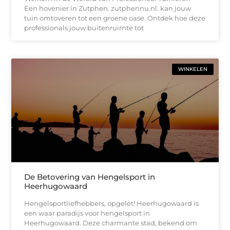
Een hovenier in Zutphen. zutphennu.nl. kan jouw
tuin omtoveren tot een groene oase. Ontdek hoe deze
professionals jouw buitenruimte tot
WINKELEN
De Betovering van Hengelsport in
Heerhugowaard
Hengelsportliefhebbers, opgelet! Heerhugowaard is
een waar paradijs voor hengelsport in
Heerhugowaard. Deze charmante stad, bekend om