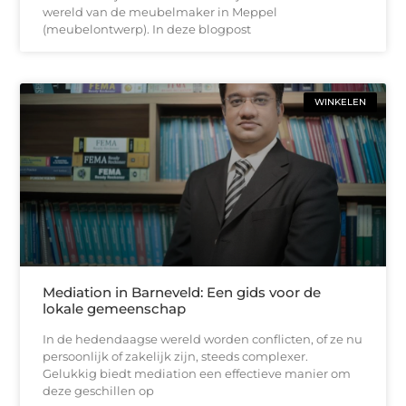
wereld van de meubelmaker in Meppel
(meubelontwerp). In deze blogpost
WINKELEN
Mediation in Barneveld: Een gids voor de
lokale gemeenschap
In de hedendaagse wereld worden conflicten, of ze nu
persoonlijk of zakelijk zijn, steeds complexer.
Gelukkig biedt mediation een effectieve manier om
deze geschillen op