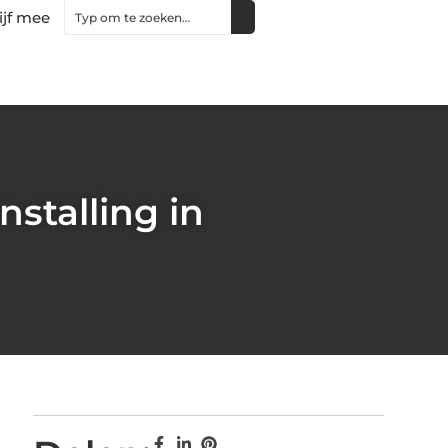
ijf mee
stalling in