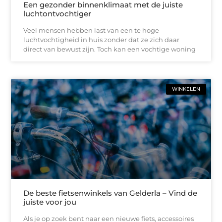
Een gezonder binnenklimaat met de juiste
luchtontvochtiger
Veel mensen hebben last van een te hoge
luchtvochtigheid in huis zonder dat ze zich daar
direct van bewust zijn. Toch kan een vochtige woning
WINKELEN
De beste fietsenwinkels van Gelderla – Vind de
juiste voor jou
Als je op zoek bent naar een nieuwe fiets, accessoires