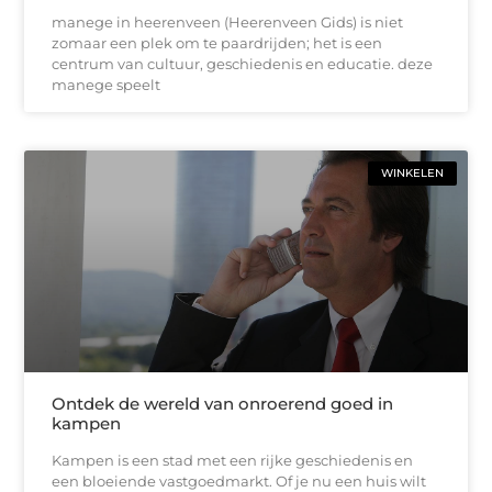
manege in heerenveen (Heerenveen Gids) is niet
zomaar een plek om te paardrijden; het is een
centrum van cultuur, geschiedenis en educatie. deze
manege speelt
WINKELEN
Ontdek de wereld van onroerend goed in
kampen
Kampen is een stad met een rijke geschiedenis en
een bloeiende vastgoedmarkt. Of je nu een huis wilt