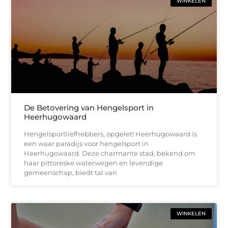
WINKELEN
De Betovering van Hengelsport in
Heerhugowaard
Hengelsportliefhebbers, opgelet! Heerhugowaard is
een waar paradijs voor hengelsport in
Heerhugowaard. Deze charmante stad, bekend om
haar pittoreske waterwegen en levendige
gemeenschap, biedt tal van
WINKELEN