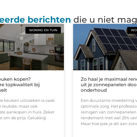
eerde berichten
die u niet ma
WONING EN TUIN
WON
euken kopen?
Zo haal je maximaal re
e topkwaliteit bij
uit je zonnepanelen doo
elt
onderhoud
e keuken uitzoeken is vaak
Een duurzame investering v
 leukste, maar ook
optimale zorg. Het professi
te aankopen in huis. Zeker
reinigen van zonnepanelen
at om de prijs. Gelukkig
rendement met wel 25% ver
Maar hoe pak je dit aan zon