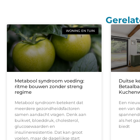
Gerelat
WONING EN TUIN
Metabool syndroom voeding:
Duitse k
ritme bouwen zonder streng
Betaalbar
regime
Kuchenw
Metabool syndroom betekent dat
Een nieuw
meerdere gezondheidsfactoren
een van de
samen aandacht vragen. Denk aan
spannends
buikvet, bloeddruk, cholesterol,
als het ga
glucosewaarden en
biedt
insulineresistentie. Dat kan groot
voelen, maar de dagelijkse start