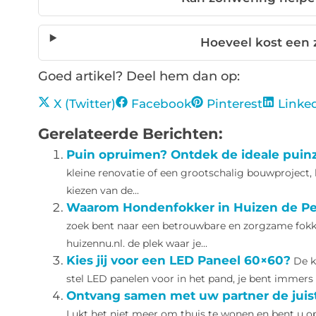
Hoeveel kost een
Goed artikel? Deel hem dan op:
X (Twitter)
Facebook
Pinterest
Linke
Gerelateerde Berichten:
Puin opruimen? Ontdek de ideale puinz
kleine renovatie of een grootschalig bouwproject, 
kiezen van de...
Waarom Hondenfokker in Huizen de Pe
zoek bent naar een betrouwbare en zorgzame fokker
huizennu.nl. de plek waar je...
Kies jij voor een LED Paneel 60×60?
De k
stel LED panelen voor in het pand, je bent immers n
Ontvang samen met uw partner de juist
Lukt het niet meer om thuis te wonen en bent u o