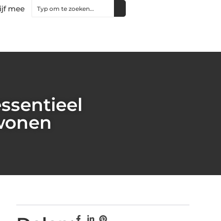
ijf mee
ssentieel
 wonen