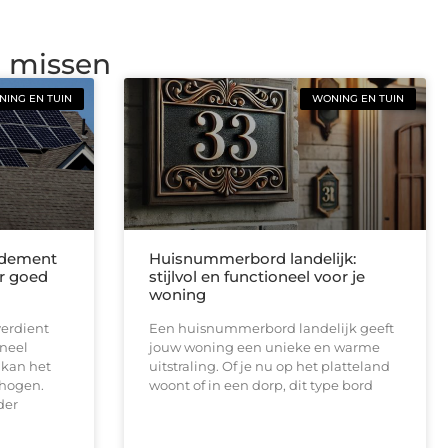
g missen
ING EN TUIN
WONING EN TUIN
ndement
Huisnummerbord landelijk:
r goed
stijlvol en functioneel voor je
woning
erdient
Een huisnummerbord landelijk geeft
oneel
jouw woning een unieke en warme
 kan het
uitstraling. Of je nu op het platteland
hogen.
woont of in een dorp, dit type bord
der