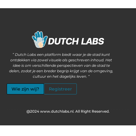
Waarom steeds meer ondernemers kiezen voor het kopen van backlinks
Wat als jouw website méér kan dan alleen informatie delen?
” Dutch Labs een platform biedt waar je de stad kunt
ontdekken via zowel visuele als geschreven inhoud. Het
idee is om verschillende perspectieven van de stad te
delen, zodat je een breder begrip krijgt van de omgeving,
cultuur en het dagelijks leven. “
Wie zijn wij?
Registreer
@2024 www.dutchlabs.nl. All Right Reserved.