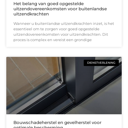
Het belang van goed opgestelde
uitzendovereenkomsten voor buitenlandse
uitzendkrachten
Wanneer u buitenlandse uitzendkrachten inzet, is het
essentieel om te zorgen voor goed opgestelde
uitzendovereenkomsten voor uitzendkrachten. Dit
proces is complex en vereist een grondige
DIENSTVERLENING
Bouwschadeherstel en gevelherstel voor
optimale bescherming