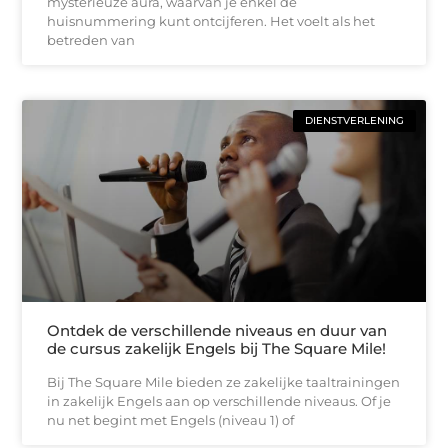
mysterieuze aura, waarvan je enkel de
huisnummering kunt ontcijferen. Het voelt als het
betreden van
DIENSTVERLENING
Ontdek de verschillende niveaus en duur van
de cursus zakelijk Engels bij The Square Mile!
Bij The Square Mile bieden ze zakelijke taaltrainingen
in zakelijk Engels aan op verschillende niveaus. Of je
nu net begint met Engels (niveau 1) of