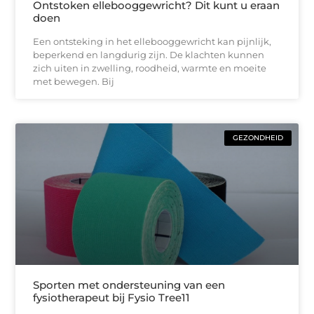
Ontstoken ellebooggewricht? Dit kunt u eraan
doen
Een ontsteking in het ellebooggewricht kan pijnlijk,
beperkend en langdurig zijn. De klachten kunnen
zich uiten in zwelling, roodheid, warmte en moeite
met bewegen. Bij
GEZONDHEID
Sporten met ondersteuning van een
fysiotherapeut bij Fysio Tree11