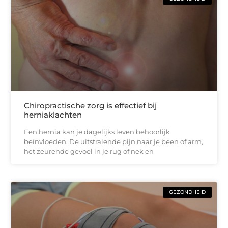
Chiropractische zorg is effectief bij
herniaklachten
Een hernia kan je dagelijks leven behoorlijk
beïnvloeden. De uitstralende pijn naar je been of arm,
het zeurende gevoel in je rug of nek en
GEZONDHEID