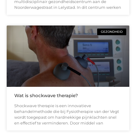
multidisciplinair gezondheidscentrum aan de
Noorderwagestraat in Lelystad. In dit centrum werken
GEZONDHEID
Wat is shockwave therapie?
Shockwave therapie is een innovatieve
behandelmethode die bij Fysiotherapie van der Vegt
wordt toegepast om hardnekkige pijnklachten snel
en effectief te verminderen. Door middel van