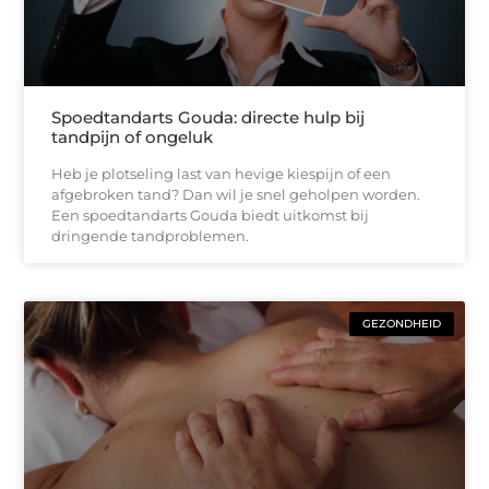
Spoedtandarts Gouda: directe hulp bij
tandpijn of ongeluk
Heb je plotseling last van hevige kiespijn of een
afgebroken tand? Dan wil je snel geholpen worden.
Een spoedtandarts Gouda biedt uitkomst bij
dringende tandproblemen.
GEZONDHEID