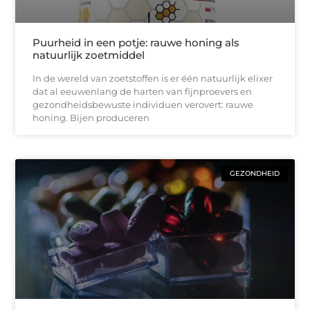
Puurheid in een potje: rauwe honing als
natuurlijk zoetmiddel
In de wereld van zoetstoffen is er één natuurlijk elixer
dat al eeuwenlang de harten van fijnproevers en
gezondheidsbewuste individuen verovert: rauwe
honing. Bijen produceren
GEZONDHEID