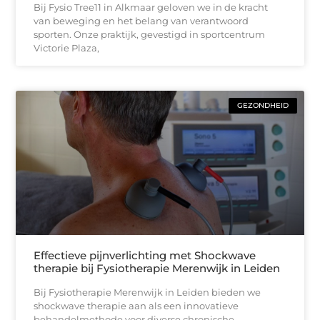
Bij Fysio Tree11 in Alkmaar geloven we in de kracht
van beweging en het belang van verantwoord
sporten. Onze praktijk, gevestigd in sportcentrum
Victorie Plaza,
GEZONDHEID
Effectieve pijnverlichting met Shockwave
therapie bij Fysiotherapie Merenwijk in Leiden
Bij Fysiotherapie Merenwijk in Leiden bieden we
shockwave therapie aan als een innovatieve
behandelmethode voor diverse chronische