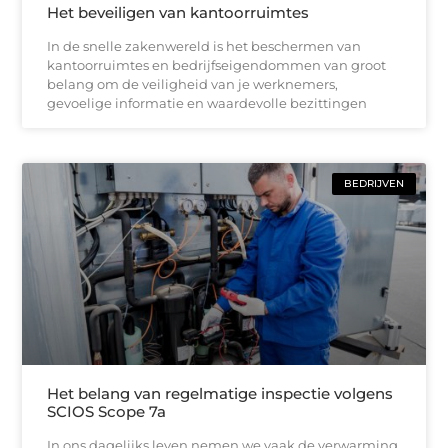
Het beveiligen van kantoorruimtes
In de snelle zakenwereld is het beschermen van
kantoorruimtes en bedrijfseigendommen van groot
belang om de veiligheid van je werknemers,
gevoelige informatie en waardevolle bezittingen
BEDRIJVEN
Het belang van regelmatige inspectie volgens
SCIOS Scope 7a
In ons dagelijks leven nemen we vaak de verwarming