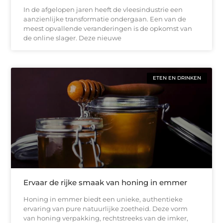
In de afgelopen jaren heeft de vleesindustrie een
aanzienlijke transformatie ondergaan. Een van de
meest opvallende veranderingen is de opkomst van
de online slager. Deze nieuwe
ETEN EN DRINKEN
Ervaar de rijke smaak van honing in emmer
Honing in emmer biedt een unieke, authentieke
ervaring van pure natuurlijke zoetheid. Deze vorm
van honing verpakking, rechtstreeks van de imker,