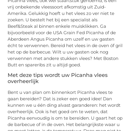
Picanha vlees, ook wel staartstuk genoemd, is een
vrij onbekende vleessoort afkomstig uit Zuid-
Amerika. Gelukkig hoeft u het vlees zo ver niet te
zoeken. U bestelt het bij een specialist als
Beef&Steak al binnen enkele muisklikken. Ga
bijvoorbeeld voor de USA Grain Fed Picanha of de
Aberdeen Angus Picanha om uzelf en uw gasten
écht te verwennen. Bereid het vlees in de oven óf gril
het op de barbecue. Wilt u uw gasten ook nog
verwennen met andere stukken vlees? Met Boston
Butt en spareribs zit u altijd goed.
Met deze tips wordt uw Picanha vlees
overheerlijk
Bent u van plan om binnenkort Picanha vlees te
gaan bereiden? Dat is zeker een goed idee! Dan
kunnen we u één ding alvast garanderen: het wordt
overheerlijk. Ook is het goed om te weten, dat
Picanha eenvoudig is om te bereiden. U gaart het op
de barbecue of in de oven. Het belangrijkste waar u
op moet letten, is de temperatuur. Deze mag niet te