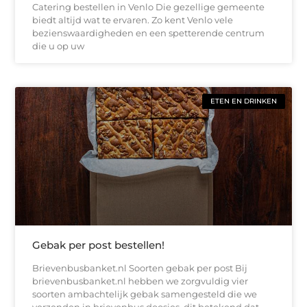
Catering bestellen in Venlo Die gezellige gemeente
biedt altijd wat te ervaren. Zo kent Venlo vele
bezienswaardigheden en een spetterende centrum
die u op uw
ETEN EN DRINKEN
Gebak per post bestellen!
Brievenbusbanket.nl Soorten gebak per post Bij
brievenbusbanket.nl hebben we zorgvuldig vier
soorten ambachtelijk gebak samengesteld die we
verzenden in brievenbus doosjes, dit betekend dat