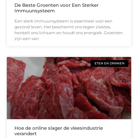
De Beste Groenten voor Een Sterker
Immuunsysteem
Een sterk immuunsysteem is essentieel voor een
gezond leven. Het beschermt ons tegen ziektes,
herstelt ons lichaam en houdt ons energiek. Groenten
zijn een van
ETEN EN DRINKEN
Hoe de online slager de vleesindustrie
verandert