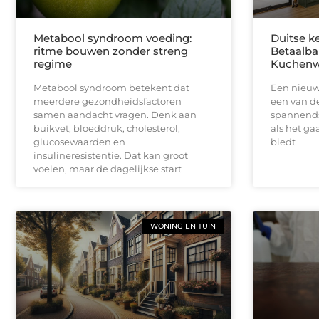
Metabool syndroom voeding:
Duitse k
ritme bouwen zonder streng
Betaalbar
regime
Kuchenw
Metabool syndroom betekent dat
Een nieuw
meerdere gezondheidsfactoren
een van de
samen aandacht vragen. Denk aan
spannends
buikvet, bloeddruk, cholesterol,
als het ga
glucosewaarden en
biedt
insulineresistentie. Dat kan groot
voelen, maar de dagelijkse start
WONING EN TUIN