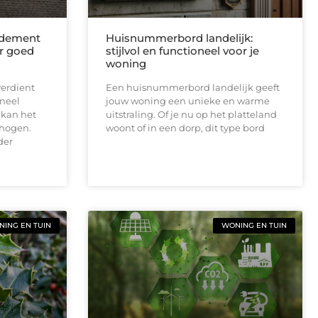
ndement
Huisnummerbord landelijk:
r goed
stijlvol en functioneel voor je
woning
erdient
Een huisnummerbord landelijk geeft
oneel
jouw woning een unieke en warme
 kan het
uitstraling. Of je nu op het platteland
hogen.
woont of in een dorp, dit type bord
der
ING EN TUIN
WONING EN TUIN