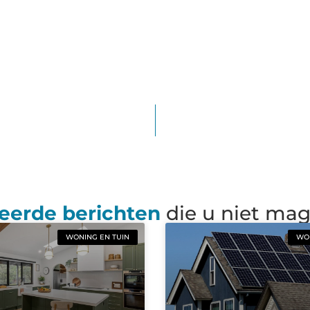
eerde berichten
die u niet ma
WONING EN TUIN
WON