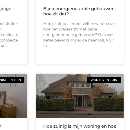
ijdige
Bijna energieneutrale gebouwen,
hoe zit dat?
d als Ilex
Heb je altijd al meer willen weten over
r
hoe het precies zit met bijna
n delicate,
energieneutrale gebouwen? Ook wel
 compacte
beter bekend onder de naam BENG?
vaak
In
ING EN TUIN
WONING EN TUIN
n
Hoe zuinig is mijn woning en hoe