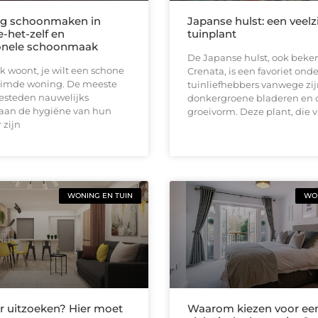
ng schoonmaken in
Japanse hulst: een veelz
e-het-zelf en
tuinplant
ionele schoonmaak
De Japanse hulst, ook beken
k woont, je wilt een schone
Crenata, is een favoriet onde
imde woning. De meeste
tuinliefhebbers vanwege zij
steden nauwelijks
donkergroene bladeren en
aan de hygiëne van hun
groeivorm. Deze plant, die 
 zijn
WONING EN TUIN
WON
r uitzoeken? Hier moet
Waarom kiezen voor ee