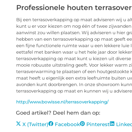
Professionele houten terrasov
Bij een terrasoverkapping op maat adviseren wij u a
kunt u er voor kiezen om nog één of twee zijwanden 
aanwinst zou willen plaatsen. Wij adviseren u hier 
hebben van een terrasoverkapping op maat geeft een m
een fijne functionele ruimte waar u een lekkere lui
eettafel met banken waar u het hele jaar door lekker
terrasoverkapping op maat kunt u kiezen uit divers
mooie robuuste uitstraling geeft. Voor lekker warm z
terrasverwarming te plaatsen of een houtgestookte k
maat heeft u eigenlijk een extra leefruimte buiten 
avonden kunt doorbrengen. In onze showroom kunnen
terrasoverkapping op maat en kunnen wij u adviseren
http://www.bowisse.nl/terrasoverkapping/
Goed artikel? Deel hem dan op:
X (Twitter)
Facebook
Pinterest
Linke