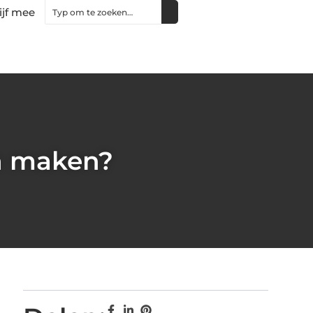
ijf mee
n maken?