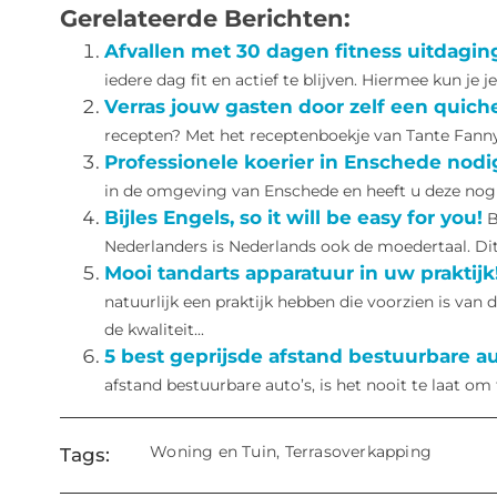
Gerelateerde Berichten:
Afvallen met 30 dagen fitness uitdagi
iedere dag fit en actief te blijven. Hiermee kun je j
Verras jouw gasten door zelf een quic
recepten? Met het receptenboekje van Tante Fanny ku
Professionele koerier in Enschede nodi
in de omgeving van Enschede en heeft u deze nog 
Bijles Engels, so it will be easy for you!
B
Nederlanders is Nederlands ook de moedertaal. Dit i
Mooi tandarts apparatuur in uw praktijk
natuurlijk een praktijk hebben die voorzien is van d
de kwaliteit...
5 best geprijsde afstand bestuurbare au
afstand bestuurbare auto’s, is het nooit te laat om 
Woning en Tuin
,
Terrasoverkapping
Tags: