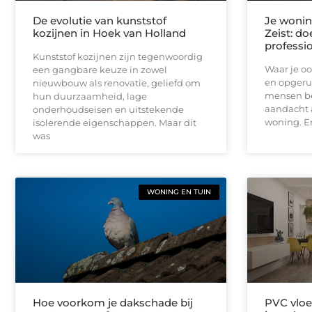
De evolutie van kunststof
Je woni
kozijnen in Hoek van Holland
Zeist: do
profess
Kunststof kozijnen zijn tegenwoordig
Waar je oo
een gangbare keuze in zowel
en opgeru
nieuwbouw als renovatie, geliefd om
mensen be
hun duurzaamheid, lage
aandacht 
onderhoudseisen en uitstekende
woning. Er
isolerende eigenschappen. Maar dit
was
WONING EN TUIN
Hoe voorkom je dakschade bij
PVC vloe