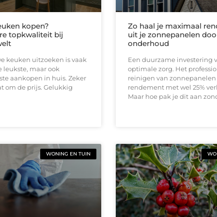
euken kopen?
Zo haal je maximaal re
e topkwaliteit bij
uit je zonnepanelen doo
elt
onderhoud
e keuken uitzoeken is vaak
Een duurzame investering v
 leukste, maar ook
optimale zorg. Het professi
te aankopen in huis. Zeker
reinigen van zonnepanelen
at om de prijs. Gelukkig
rendement met wel 25% ver
Maar hoe pak je dit aan zon
WONING EN TUIN
WON