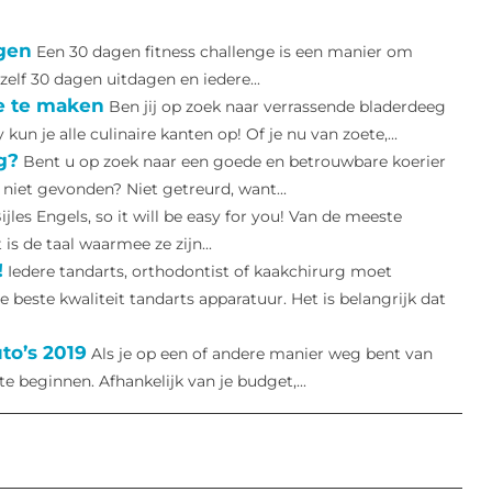
ngen
Een 30 dagen fitness challenge is een manier om
ezelf 30 dagen uitdagen en iedere...
he te maken
Ben jij op zoek naar verrassende bladerdeeg
n je alle culinaire kanten op! Of je nu van zoete,...
g?
Bent u op zoek naar een goede en betrouwbare koerier
niet gevonden? Niet getreurd, want...
ijles Engels, so it will be easy for you! Van de meeste
s de taal waarmee ze zijn...
!
Iedere tandarts, orthodontist of kaakchirurg moet
e beste kwaliteit tandarts apparatuur. Het is belangrijk dat
to’s 2019
Als je op een of andere manier weg bent van
te beginnen. Afhankelijk van je budget,...