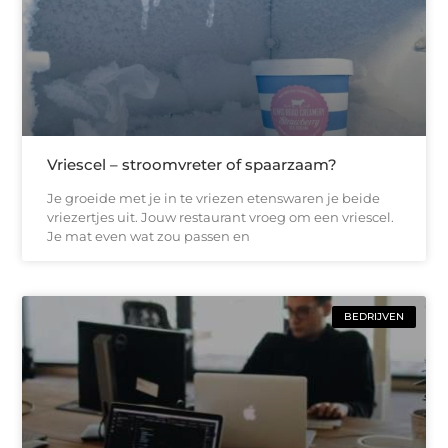
Vriescel – stroomvreter of spaarzaam?
Je groeide met je in te vriezen etenswaren je beide
vriezertjes uit. Jouw restaurant vroeg om een vriescel.
Je mat even wat zou passen en
BEDRIJVEN