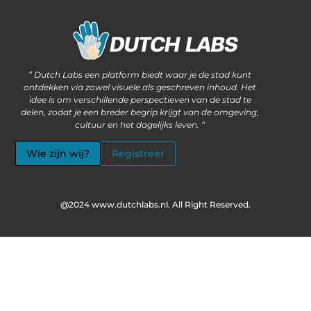
Waarom steeds meer ondernemers kiezen voor het kopen van backlinks
Wat als jouw website méér kan dan alleen informatie delen?
” Dutch Labs een platform biedt waar je de stad kunt
ontdekken via zowel visuele als geschreven inhoud. Het
idee is om verschillende perspectieven van de stad te
delen, zodat je een breder begrip krijgt van de omgeving,
cultuur en het dagelijks leven. “
Wie zijn wij?
Registreer
@2024 www.dutchlabs.nl. All Right Reserved.