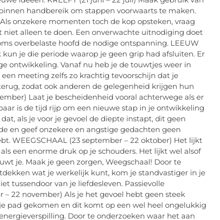
es binnen handbereik om stappen voorwaarts te maken.
n. Als onzekere momenten toch de kop opsteken, vraag
 niet alleen te doen. Een onverwachte uitnodiging doet
oms overbelaste hoofd de nodige ontspanning. LEEUW
k kun je die periode waarop je geen grip had afsluiten. Er
ige ontwikkeling. Vanaf nu heb je de touwtjes weer in
 een meeting zelfs zo krachtig tevoorschijn dat je
erug, zodat ook anderen de gelegenheid krijgen hun
mber) Laat je bescheidenheid vooral achterwege als er
ar is de tijd rijp om een nieuwe stap in je ontwikkeling
t, als je voor je gevoel de diepte instapt, dit geen
efde en geef onzekere en angstige gedachten geen
hebt. WEEGSCHAAL (23 september – 22 oktober) Het lijkt
en als een enorme druk op je schouders. Het lijkt wel alsof
uwt je. Maak je geen zorgen, Weegschaal! Door te
dekken wat je werkelijk kunt, kom je standvastiger in je
et tussendoor van je liefdesleven. Passievolle
– 22 november) Als je het gevoel hebt geen steek
op je pad gekomen en dit komt op een wel heel ongelukkig
 energieverspilling. Door te onderzoeken waar het aan