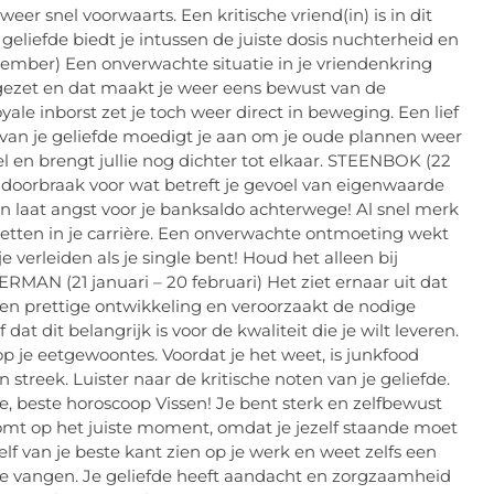
weer snel voorwaarts. Een kritische vriend(in) is in dit
geliefde biedt je intussen de juiste dosis nuchterheid en
ber) Een onverwachte situatie in je vriendenkring
 gezet en dat maakt je weer eens bewust van de
yale inborst zet je toch weer direct in beweging. Een lief
ht van je geliefde moedigt je aan om je oude plannen weer
l en brengt jullie nog dichter tot elkaar. STEENBOK (22
 doorbraak voor wat betreft je gevoel van eigenwaarde
 en laat angst voor je banksaldo achterwege! Al snel merk
 zetten in je carrière. Een onverwachte ontmoeting wekt
erleiden als je single bent! Houd het alleen bij
RMAN (21 januari – 20 februari) Het ziet ernaar uit dat
geen prettige ontwikkeling en veroorzaakt de nodige
at dit belangrijk is voor de kwaliteit die je wilt leveren.
 op je eetgewoontes. Voordat je het weet, is junkfood
an streek. Luister naar de kritische noten van je geliefde.
e, beste horoscoop Vissen! Je bent sterk en zelfbewust
komt op het juiste moment, omdat je jezelf staande moet
elf van je beste kant zien op je werk en weet zelfs een
 te vangen. Je geliefde heeft aandacht en zorgzaamheid