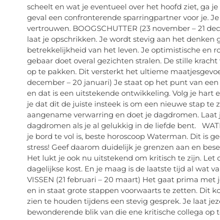
scheelt en wat je eventueel over het hoofd ziet, ga je 
geval een confronterende sparringpartner voor je. Je 
vertrouwen. BOOGSCHUTTER (23 november – 21 decem
laat je opschrikken. Je wordt stevig aan het denken
betrekkelijkheid van het leven. Je optimistische en ro
gebaar doet overal gezichten stralen. De stille krac
op te pakken. Dit versterkt het ultieme maatjesgevoe
december – 20 januari) Je staat op het punt van een
en dat is een uitstekende ontwikkeling. Volg je hart
je dat dit de juiste insteek is om een nieuwe stap te
aangename verwarring en doet je dagdromen. Laat je v
dagdromen als je al gelukkig in de liefde bent. WATE
je bord te vol is, beste horoscoop Waterman. Dit is 
stress! Geef daarom duidelijk je grenzen aan en besef d
Het lukt je ook nu uitstekend om kritisch te zijn. Let
dagelijkse kost. En je maag is de laatste tijd al wat v
VISSEN (21 februari – 20 maart) Het gaat prima met j
en in staat grote stappen voorwaarts te zetten. Dit 
zien te houden tijdens een stevig gesprek. Je laat jez
bewonderende blik van die ene kritische collega op