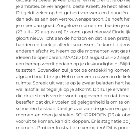
je ambitieuze verlangens, beste Kreeft. Je hebt all
Dit geldt zeker op het gebied van werk en financië
dan advies aan een vertrouwenspersoon. Je hóeft het
je meer dan goed. Zorgeloze momenten bieden je s
(23 juli – 22 augustus) Er komt goed nieuws! Eindelij
gloort nieuw licht aan de horizon en dat is een prett
handen en boek je allerlei successen. Je komt tijdens
anderen afschrikt. Neem op die momenten wat gas t
ideeën te openbaren. MAAGD (23 augustus – 22 septe
een beroep wordt gedaan op je deskundigheid. Blijkba
te zetten. Bovendien zul je tot de ontdekking komen da
afgrond hoeft te zijn. Heb meer vertrouwen in de li
ruimte. Spreek uit wat je op je zwaar beladen hart 
wel alsof alles tegelijk op je afkomt. Dit zul je ervar
die druk steeds verder wordt opgevoerd en dat bena
beseffen dat druk voelen dé gelegenheid is om te ont
schoenen te staan. Geef je over aan de goden en geni
momenten doen je stralen. SCHORPIOEN (23 oktober 
vooruit te komen, kan dit kloppen. Er is stagnatie 
moment. Probeer frustratie te vermijden! Dit is pure