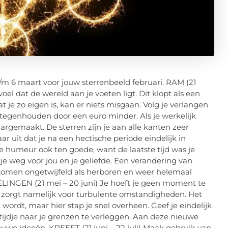
m 6 maart voor jouw sterrenbeeld februari. RAM (21
voel dat de wereld aan je voeten ligt. Dit klopt als een
at je zo eigen is, kan er niets misgaan. Volg je verlangen
 tegenhouden door een euro minder. Als je werkelijk
argemaakt. De sterren zijn je aan alle kanten zeer
aar uit dat je na een hectische periode eindelijk in
e humeur ook ten goede, want de laatste tijd was je
e weg voor jou en je geliefde. Een verandering van
komen ongetwijfeld als herboren en weer helemaal
ELINGEN (21 mei – 20 juni) Je hoeft je geen moment te
er zorgt namelijk voor turbulente omstandigheden. Het
 wordt, maar hier stap je snel overheen. Geef je eindelijk
 tijdje naar je grenzen te verleggen. Aan deze nieuwe
ieuwe ideeën. KREEFT (21 juni – 22 juli) Maak gebruik van