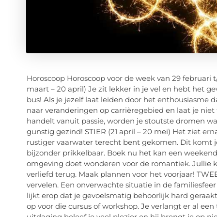
Horoscoop Horoscoop voor de week van 29 februari t/
maart – 20 april) Je zit lekker in je vel en hebt het ge
bus! Als je jezelf laat leiden door het enthousiasme d
naar veranderingen op carrièregebied en laat je niet
handelt vanuit passie, worden je stoutste dromen wa
gunstig gezind! STIER (21 april – 20 mei) Het ziet ern
rustiger vaarwater terecht bent gekomen. Dit komt j
bijzonder prikkelbaar. Boek nu het kan een weekendj
omgeving doet wonderen voor de romantiek. Jullie 
verliefd terug. Maak plannen voor het voorjaar! TWE
vervelen. Een onverwachte situatie in de familiesfe
lijkt erop dat je gevoelsmatig behoorlijk hard geraakt
op voor die cursus of workshop. Je verlangt er al een
uitdaging beleef je veel plezier en hij brengt je op n