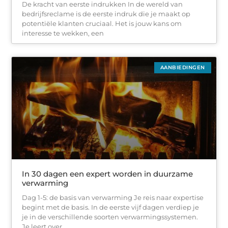
De kracht van eerste indrukken In de wereld van
bedrijfsreclame is de eerste indruk die je maakt op
potentiële klanten cruciaal. Het is jouw kans om
interesse te wekken, een
AANBIEDINGEN
In 30 dagen een expert worden in duurzame
verwarming
Dag 1-5: de basis van verwarming Je reis naar expertise
begint met de basis. In de eerste vijf dagen verdiep je
je in de verschillende soorten verwarmingssystemen.
Je leert over