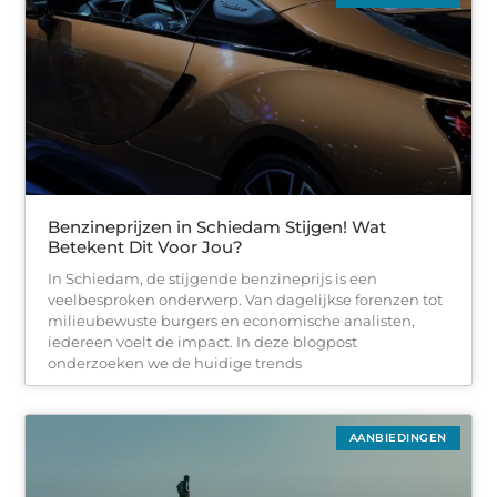
Benzineprijzen in Schiedam Stijgen! Wat
Betekent Dit Voor Jou?
In Schiedam, de stijgende benzineprijs is een
veelbesproken onderwerp. Van dagelijkse forenzen tot
milieubewuste burgers en economische analisten,
iedereen voelt de impact. In deze blogpost
onderzoeken we de huidige trends
AANBIEDINGEN