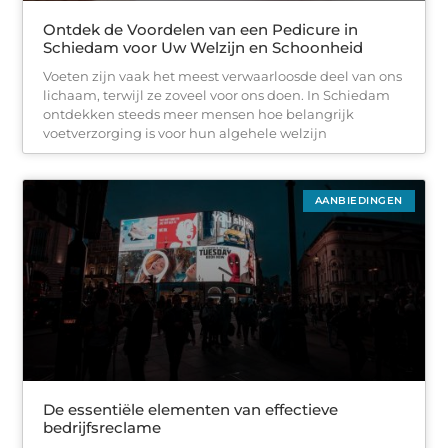
Ontdek de Voordelen van een Pedicure in
Schiedam voor Uw Welzijn en Schoonheid
Voeten zijn vaak het meest verwaarloosde deel van ons
lichaam, terwijl ze zoveel voor ons doen. In Schiedam
ontdekken steeds meer mensen hoe belangrijk
voetverzorging is voor hun algehele welzijn
AANBIEDINGEN
De essentiële elementen van effectieve
bedrijfsreclame