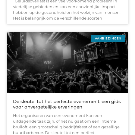
Geluidsoverlast is een veelvoorkomend probleem in
stedelijke gebieden en kan een aanzienlijke impact
hebben op de gezondheid en het welzijn van mensen.
Het is belangrijk om de verschillende soorten
AANBIEDINGEN
De sleutel tot het perfecte evenement: een gids
voor onvergetelijke ervaringen
Het organiseren van een evenement kan een
uitdagende taak zijn, of het nu gaat om een intieme
bruiloft, een grootschalig bedrijfsfeest of een gezellige
buurtbarbecue. De sleutel tot een perfect