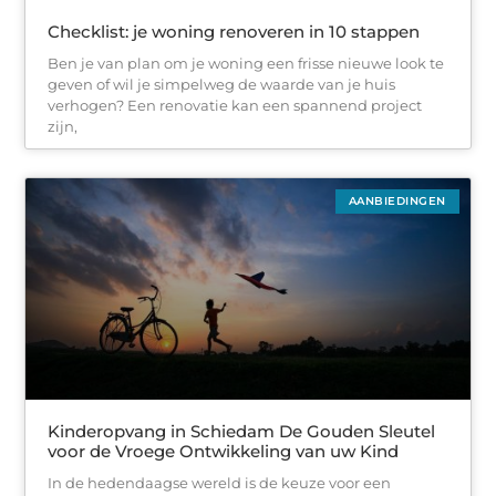
Checklist: je woning renoveren in 10 stappen
Ben je van plan om je woning een frisse nieuwe look te
geven of wil je simpelweg de waarde van je huis
verhogen? Een renovatie kan een spannend project
zijn,
AANBIEDINGEN
Kinderopvang in Schiedam De Gouden Sleutel
voor de Vroege Ontwikkeling van uw Kind
In de hedendaagse wereld is de keuze voor een