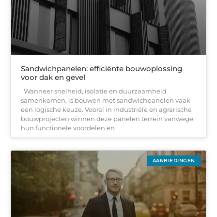
Sandwichpanelen: efficiënte bouwoplossing
voor dak en gevel
Wanneer snelheid, isolatie en duurzaamheid
samenkomen, is bouwen met sandwichpanelen vaak
een logische keuze. Vooral in industriële en agrarische
bouwprojecten winnen deze panelen terrein vanwege
hun functionele voordelen en
AANBIEDINGEN