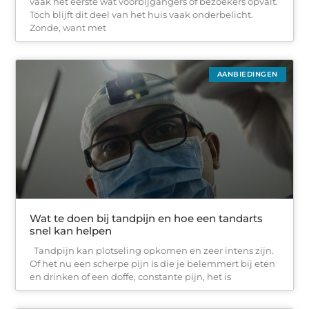
vaak het eerste wat voorbijgangers of bezoekers opvalt.
Toch blijft dit deel van het huis vaak onderbelicht.
Zonde, want met
AANBIEDINGEN
Wat te doen bij tandpijn en hoe een tandarts
snel kan helpen
Tandpijn kan plotseling opkomen en zeer intens zijn.
Of het nu een scherpe pijn is die je belemmert bij eten
en drinken of een doffe, constante pijn, het is