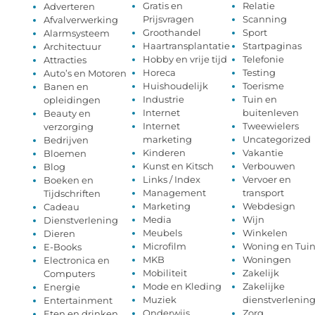
Gratis en
Relatie
Adverteren
Prijsvragen
Scanning
Afvalverwerking
Groothandel
Sport
Alarmsysteem
Haartransplantatie
Startpaginas
Architectuur
Hobby en vrije tijd
Telefonie
Attracties
Horeca
Testing
Auto’s en Motoren
Huishoudelijk
Toerisme
Banen en
Industrie
Tuin en
opleidingen
Internet
buitenleven
Beauty en
Internet
Tweewielers
verzorging
marketing
Uncategorized
Bedrijven
Kinderen
Vakantie
Bloemen
Kunst en Kitsch
Verbouwen
Blog
Links / Index
Vervoer en
Boeken en
Management
transport
Tijdschriften
Marketing
Webdesign
Cadeau
Media
Wijn
Dienstverlening
Meubels
Winkelen
Dieren
Microfilm
Woning en Tui
E-Books
MKB
Woningen
Electronica en
Mobiliteit
Zakelijk
Computers
Mode en Kleding
Zakelijke
Energie
Muziek
dienstverlenin
Entertainment
Onderwijs
Zorg
Eten en drinken