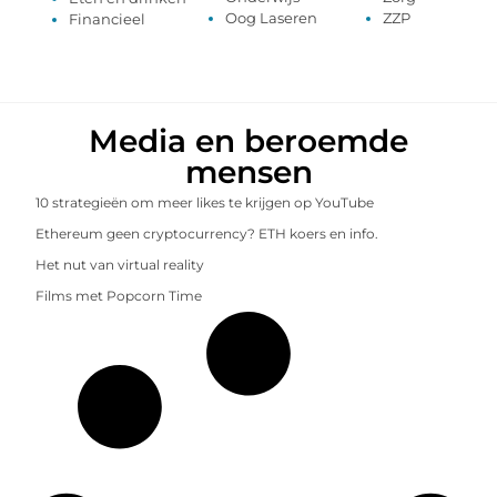
Oog Laseren
ZZP
Financieel
Media en beroemde
mensen
10 strategieën om meer likes te krijgen op YouTube
Ethereum geen cryptocurrency? ETH koers en info.
Het nut van virtual reality
Films met Popcorn Time