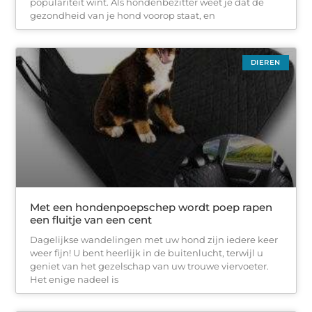
populariteit wint. Als hondenbezitter weet je dat de
gezondheid van je hond voorop staat, en
DIEREN
Met een hondenpoepschep wordt poep rapen
een fluitje van een cent
Dagelijkse wandelingen met uw hond zijn iedere keer
weer fijn! U bent heerlijk in de buitenlucht, terwijl u
geniet van het gezelschap van uw trouwe viervoeter.
Het enige nadeel is