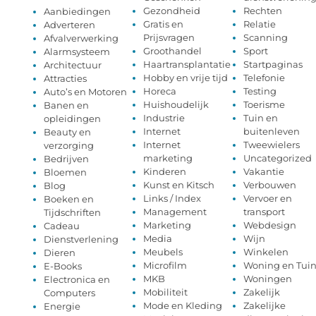
Gezondheid
Rechten
Aanbiedingen
Gratis en
Relatie
Adverteren
Prijsvragen
Scanning
Afvalverwerking
Groothandel
Sport
Alarmsysteem
Haartransplantatie
Startpaginas
Architectuur
Hobby en vrije tijd
Telefonie
Attracties
Horeca
Testing
Auto’s en Motoren
Huishoudelijk
Toerisme
Banen en
Industrie
Tuin en
opleidingen
Internet
buitenleven
Beauty en
Internet
Tweewielers
verzorging
marketing
Uncategorized
Bedrijven
Kinderen
Vakantie
Bloemen
Kunst en Kitsch
Verbouwen
Blog
Links / Index
Vervoer en
Boeken en
Management
transport
Tijdschriften
Marketing
Webdesign
Cadeau
Media
Wijn
Dienstverlening
Meubels
Winkelen
Dieren
Microfilm
Woning en Tui
E-Books
MKB
Woningen
Electronica en
Mobiliteit
Zakelijk
Computers
Mode en Kleding
Zakelijke
Energie