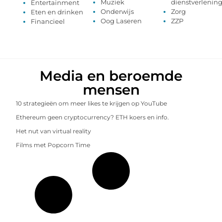
Muziek
dienstverlenin
Entertainment
Onderwijs
Zorg
Eten en drinken
Oog Laseren
ZZP
Financieel
Media en beroemde
mensen
10 strategieën om meer likes te krijgen op YouTube
Ethereum geen cryptocurrency? ETH koers en info.
Het nut van virtual reality
Films met Popcorn Time