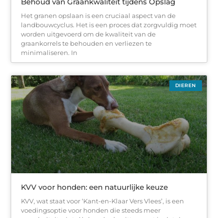
Behoud van Graankwaliteit tijdens Opslag
Het granen opslaan is een cruciaal aspect van de
landbouwcyclus. Het is een proces dat zorgvuldig moet
worden uitgevoerd om de kwaliteit van de
graankorrels te behouden en verliezen te
minimaliseren. In
DIEREN
KVV voor honden: een natuurlijke keuze
KVV, wat staat voor ‘Kant-en-Klaar Vers Vlees’, is een
voedingsoptie voor honden die steeds meer