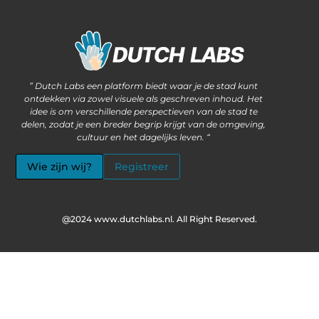
Waarom steeds meer ondernemers kiezen voor het kopen van backlinks
Wat als jouw website méér kan dan alleen informatie delen?
” Dutch Labs een platform biedt waar je de stad kunt
ontdekken via zowel visuele als geschreven inhoud. Het
idee is om verschillende perspectieven van de stad te
delen, zodat je een breder begrip krijgt van de omgeving,
cultuur en het dagelijks leven. “
Wie zijn wij?
Registreer
@2024 www.dutchlabs.nl. All Right Reserved.