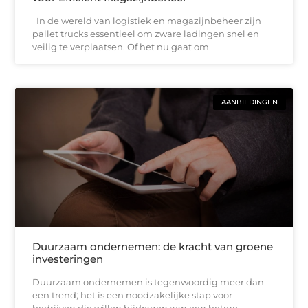
In de wereld van logistiek en magazijnbeheer zijn
pallet trucks essentieel om zware ladingen snel en
veilig te verplaatsen. Of het nu gaat om
AANBIEDINGEN
Duurzaam ondernemen: de kracht van groene
investeringen
Duurzaam ondernemen is tegenwoordig meer dan
een trend; het is een noodzakelijke stap voor
bedrijven die willen bijdragen aan een betere