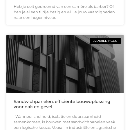
Heb je ooit gedroomd van een carrière als barber? Of
ben je al een tijdje bezig en wil je jouw vaardigheden
naar een hoger niveau
AANBIEDINGEN
Sandwichpanelen: efficiënte bouwoplossing
voor dak en gevel
Wanneer snelheid, isolatie en duurzaamheid
samenkomen, is bouwen met sandwichpanelen vaak
een logische keuze. Vooral in industriële en agrarische