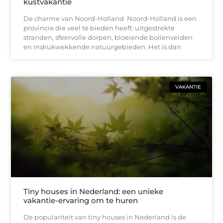
kustvakantie
De charme van Noord-Holland Noord-Holland is een
provincie die veel te bieden heeft: uitgestrekte
stranden, sfeervolle dorpen, bloeiende bollenvelden
en indrukwekkende natuurgebieden. Het is dan
VAKANTIE
Tiny houses in Nederland: een unieke
vakantie-ervaring om te huren
De populariteit van tiny houses in Nederland is de