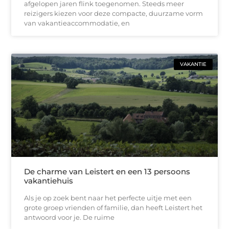
afgelopen jaren flink toegenomen. Steeds meer
reizigers kiezen voor deze compacte, duurzame vorm
van vakantieaccommodatie, en
VAKANTIE
De charme van Leistert en een 13 persoons
vakantiehuis
Als je op zoek bent naar het perfecte uitje met een
grote groep vrienden of familie, dan heeft Leistert het
antwoord voor je. De ruime