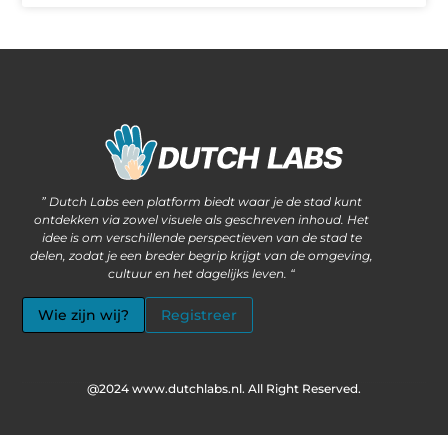
Waarom steeds meer ondernemers kiezen voor het kopen van backlinks
Wat als jouw website méér kan dan alleen informatie delen?
” Dutch Labs een platform biedt waar je de stad kunt
ontdekken via zowel visuele als geschreven inhoud. Het
idee is om verschillende perspectieven van de stad te
delen, zodat je een breder begrip krijgt van de omgeving,
cultuur en het dagelijks leven. “
Wie zijn wij?
Registreer
@2024 www.dutchlabs.nl. All Right Reserved.