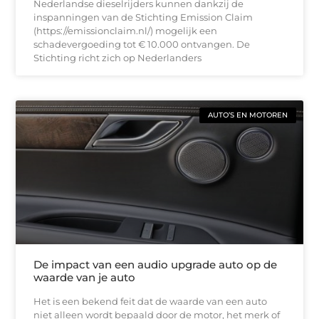
Nederlandse dieselrijders kunnen dankzij de
inspanningen van de Stichting Emission Claim
(https://emissionclaim.nl/) mogelijk een
schadevergoeding tot € 10.000 ontvangen. De
Stichting richt zich op Nederlanders
AUTO’S EN MOTOREN
De impact van een audio upgrade auto op de
waarde van je auto
Het is een bekend feit dat de waarde van een auto
niet alleen wordt bepaald door de motor, het merk of