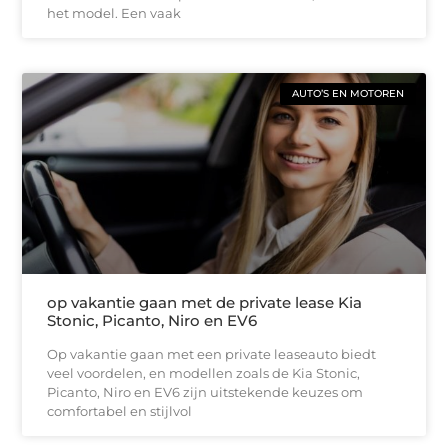
het model. Een vaak
AUTO’S EN MOTOREN
op vakantie gaan met de private lease Kia
Stonic, Picanto, Niro en EV6
Op vakantie gaan met een private leaseauto biedt
veel voordelen, en modellen zoals de Kia Stonic,
Picanto, Niro en EV6 zijn uitstekende keuzes om
comfortabel en stijlvol