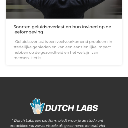
Soorten geluidsoverlast en hun invloed op de
leefomgeving
Geluidsoverlast is een veelvoorkomend probleem in
stedelijke gebieden en kan een aanzienlijke impact
hebben op de gezondheid en het welzijn van
mensen. Het is
Waarom steeds meer ondernemers kiezen voor het kopen van backlinks
Wat als jouw website méér kan dan alleen informatie delen?
” Dutch Labs een platform biedt waar je de stad kunt
ontdekken via zowel visuele als geschreven inhoud. Het