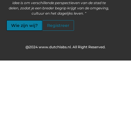
idee is om verschillende perspectieven van de stad te
delen, zodat je een breder begrip krijgt van de omgeving,
cultuur en het dagelijks leven. “
Wie zijn wij?
Registreer
@2024 www.dutchlabs.nl. All Right Reserved.