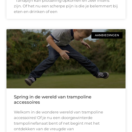
Tandpijn kan plotseling opkomen en zeer intens
zijn. Of het nu een scherpe pijn is die je belemmert bij
eten en drinken of een
AANBIEDINGEN
Spring in de wereld van trampoline
accessoires
Welkom in de wondere wereld van trampoline
accessoires! Of je nu een doorgewinterde
trampolinefanaat bent of net begint met het
ontdekken van de vreugde van