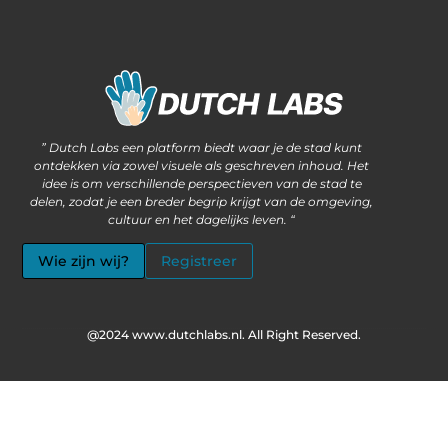
Waarom steeds meer ondernemers kiezen voor het kopen van backlinks
Wat als jouw website méér kan dan alleen informatie delen?
” Dutch Labs een platform biedt waar je de stad kunt
ontdekken via zowel visuele als geschreven inhoud. Het
idee is om verschillende perspectieven van de stad te
delen, zodat je een breder begrip krijgt van de omgeving,
cultuur en het dagelijks leven. “
Wie zijn wij?
Registreer
@2024 www.dutchlabs.nl. All Right Reserved.