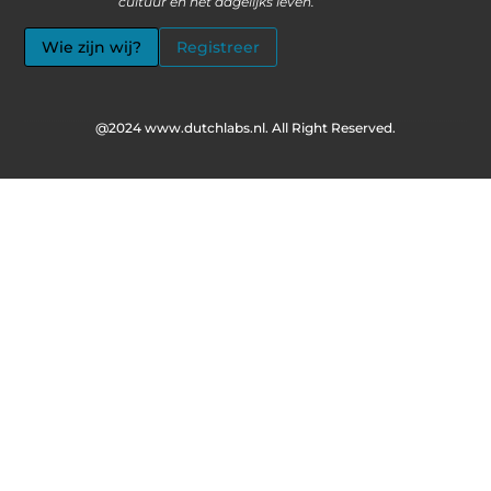
cultuur en het dagelijks leven. “
Wie zijn wij?
Registreer
@2024 www.dutchlabs.nl. All Right Reserved.