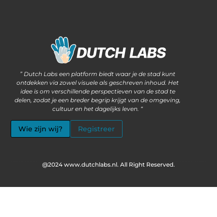
Waarom steeds meer ondernemers kiezen voor het kopen van backlinks
Wat als jouw website méér kan dan alleen informatie delen?
” Dutch Labs een platform biedt waar je de stad kunt
ontdekken via zowel visuele als geschreven inhoud. Het
idee is om verschillende perspectieven van de stad te
delen, zodat je een breder begrip krijgt van de omgeving,
cultuur en het dagelijks leven. “
Wie zijn wij?
Registreer
@2024 www.dutchlabs.nl. All Right Reserved.