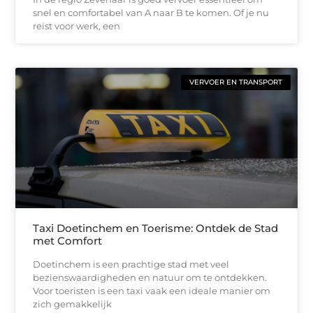
snel en comfortabel van A naar B te komen. Of je nu
reist voor werk, een
VERVOER EN TRANSPORT
Taxi Doetinchem en Toerisme: Ontdek de Stad
met Comfort
Doetinchem is een prachtige stad met veel
bezienswaardigheden en natuur om te ontdekken.
Voor toeristen is een taxi vaak een ideale manier om
zich gemakkelijk