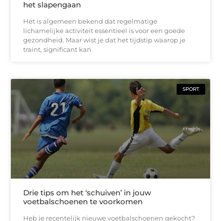
het slapengaan
Het is algemeen bekend dat regelmatige
lichamelijke activiteit essentieel is voor een goede
gezondheid. Maar wist je dat het tijdstip waarop je
traint, significant kan
SPORT
Drie tips om het ‘schuiven’ in jouw
voetbalschoenen te voorkomen
Heb je recentelijk nieuwe voetbalschoenen gekocht?