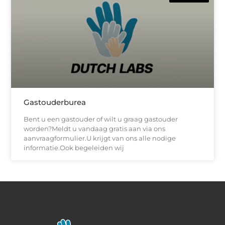
Gastouderburea
Bent u een gastouder of wilt u graag gastouder
worden?Meldt u vandaag gratis aan via ons
aanvraagformulier.U krijgt van ons alle nodige
informatie.Ook begeleiden wij