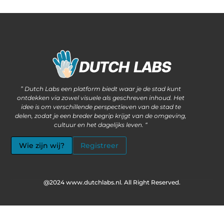
Waarom steeds meer ondernemers kiezen voor het kopen van backlinks
Wat als jouw website méér kan dan alleen informatie delen?
” Dutch Labs een platform biedt waar je de stad kunt
ontdekken via zowel visuele als geschreven inhoud. Het
idee is om verschillende perspectieven van de stad te
delen, zodat je een breder begrip krijgt van de omgeving,
cultuur en het dagelijks leven. “
Wie zijn wij?
Registreer
@2024 www.dutchlabs.nl. All Right Reserved.