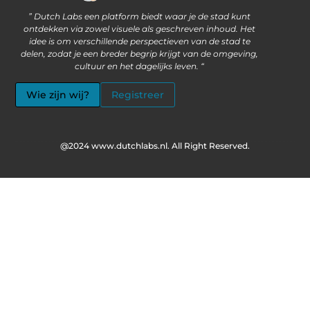
” Dutch Labs een platform biedt waar je de stad kunt
ontdekken via zowel visuele als geschreven inhoud. Het
idee is om verschillende perspectieven van de stad te
delen, zodat je een breder begrip krijgt van de omgeving,
cultuur en het dagelijks leven. “
Wie zijn wij?
Registreer
@2024 www.dutchlabs.nl. All Right Reserved.