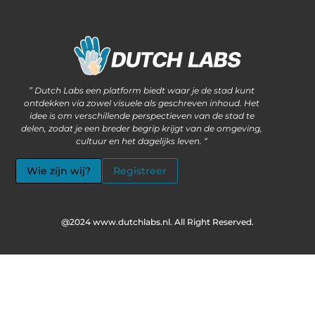
Waarom steeds meer ondernemers kiezen voor het kopen van backlinks
Wat als jouw website méér kan dan alleen informatie delen?
” Dutch Labs een platform biedt waar je de stad kunt
ontdekken via zowel visuele als geschreven inhoud. Het
idee is om verschillende perspectieven van de stad te
delen, zodat je een breder begrip krijgt van de omgeving,
cultuur en het dagelijks leven. “
Wie zijn wij?
Registreer
@2024 www.dutchlabs.nl. All Right Reserved.