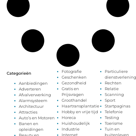
Fotografie
Particuliere
Categorieën
Geschenken
dienstverlenin
Gezondheid
Rechten
Aanbiedingen
Gratis en
Relatie
Adverteren
Prijsvragen
Scanning
Afvalverwerking
Groothandel
Sport
Alarmsysteem
Haartransplantatie
Startpaginas
Architectuur
Hobby en vrije tijd
Telefonie
Attracties
Horeca
Testing
Auto’s en Motoren
Huishoudelijk
Toerisme
Banen en
Industrie
Tuin en
opleidingen
Internet
buitenleven
Beauty en