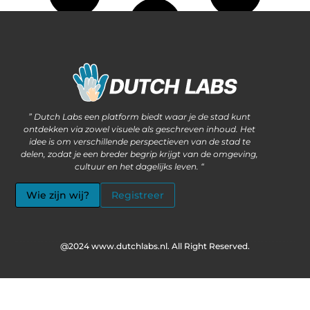
Waarom steeds meer ondernemers kiezen voor het kopen van backlinks
Wat als jouw website méér kan dan alleen informatie delen?
” Dutch Labs een platform biedt waar je de stad kunt
ontdekken via zowel visuele als geschreven inhoud. Het
idee is om verschillende perspectieven van de stad te
delen, zodat je een breder begrip krijgt van de omgeving,
cultuur en het dagelijks leven. “
Wie zijn wij?
Registreer
@2024 www.dutchlabs.nl. All Right Reserved.