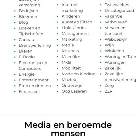
Internet
Tweewielers
verzorging
marketing
Uncategorized
Bedrijven
Kinderen
Vakantie
Bloemen
Kunst en Kitsch
Verbouwen
Blog
Links / Index
Vervoer en
Boeken en
Management
transport
Tijdschriften
Marketing
Webdesign
Cadeau
Media
Wijn
Dienstverlening
Meubels
Winkelen
Dieren
Microfilm
Woning en Tui
E-Books
MKB
Woningen
Electronica en
Mobiliteit
Zakelijk
Computers
Mode en Kleding
Zakelijke
Energie
Muziek
dienstverlenin
Entertainment
Onderwijs
Zorg
Eten en drinken
Oog Laseren
ZZP
Financieel
Media en beroemde
mensen