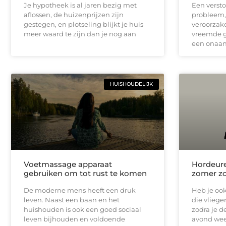
Je hypotheek is al jaren bezig met
Een versto
aflossen, de huizenprijzen zijn
probleem,
gestegen, en plotseling blijkt je huis
veroorzake
meer waard te zijn dan je nog aan
vreemde ge
een onaa
HUISHOUDELIJK
Voetmassage apparaat
Hordeure
gebruiken om tot rust te komen
zomer zo
De moderne mens heeft een druk
Heb je ook
leven. Naast een baan en het
die vliege
huishouden is ook een goed sociaal
zodra je d
leven bijhouden en voldoende
avond wee