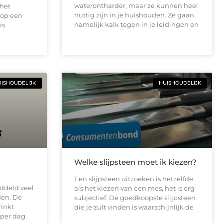
waterontharder, maar ze kunnen heel
 het
nuttig zijn in je huishouden. Ze gaan
 op een
namelijk kalk tegen in je leidingen en
is
ISHOUDELIJK
HUISHOUDELIJK
Welke slijpsteen moet ik kiezen?
Een slijpsteen uitzoeken is hetzelfde
ddeld veel
als het kiezen van een mes, het is erg
den. De
subjectief. De goedkoopste slijpsteen
inkt
die je zult vinden is waarschijnlijk de
 per dag.