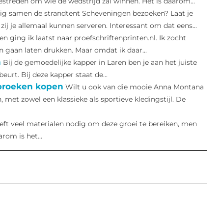
estreden om wie de wedstrijd zal winnen. Het is daarom...
lig samen de strandtent Scheveningen bezoeken? Laat je
j je allemaal kunnen serveren. Interessant om dat eens...
n ging ik laatst naar proefschriftenprinten.nl. Ik zocht
on gaan laten drukken. Maar omdat ik daar...
n
Bij de gemoedelijke kapper in Laren ben je aan het juiste
eurt. Bij deze kapper staat de...
 broeken kopen
Wilt u ook van die mooie Anna Montana
 met zowel een klassieke als sportieve kledingstijl. De
eft veel materialen nodig om deze groei te bereiken, men
om is het...