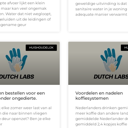
pte afvoer lijkt een klein
geweldige uitvinding is dat
 maar kan veel ongemak
sanitaire water in je woning
n. Water dat niet wegloopt,
adequate manier verwarmt 
luiden uit de leidingen of
ngename geur
HUISHOUDELIJK
HU
n bestellen voor een
Voordelen en nadelen
nder ongedierte.
koffiesystemen
 elke zomer weer last van al
Nederlanders drinken gemi
n die naar binnen vliegen
meer koffie dan andere lan
e deur openzet? Ben je elke
gemiddelde Nederlander dr
r
gemiddeld 2,4 kopjes koffie