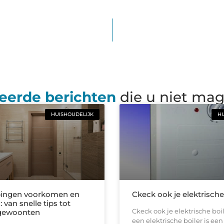
eerde berichten
die u niet ma
HUISHOUDELIJK
HU
pingen voorkomen en
Ckeck ook je elektrische 
 van snelle tips tot
Ckeck ook je elektrische boil
gewoonten
een elektrische boiler is een