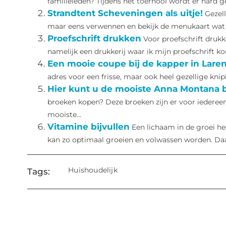
familieleden? Tijdens het toernooi wordt er hard g
Strandtent Scheveningen als uitje!
Gezel
maar eens verwennen en bekijk de menukaart wat zi
Proefschrift drukken
Voor proefschrift drukke
namelijk een drukkerij waar ik mijn proefschrift k
Een mooie coupe bij de kapper in Lare
adres voor een frisse, maar ook heel gezellige knipb
Hier kunt u de mooiste Anna Montana
broeken kopen? Deze broeken zijn er voor iedereen,
mooiste...
Vitamine bijvullen
Een lichaam in de groei he
kan zo optimaal groeien en volwassen worden. Daar
Huishoudelijk
Tags: