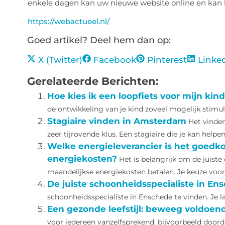
enkele dagen kan uw nieuwe website online en kan 
https://webactueel.nl/
Goed artikel? Deel hem dan op:
X (Twitter)
Facebook
Pinterest
Linke
Gerelateerde Berichten:
Hoe kies ik een loopfiets voor mijn kin
de ontwikkeling van je kind zoveel mogelijk stim
Stagiaire vinden in Amsterdam
Het vinden
zeer tijrovende klus. Een stagiaire die je kan helpen 
Welke energieleverancier is het goedko
energiekosten?
Het is belangrijk om de juiste
maandelijkse energiekosten betalen. Je keuze voor e
De juiste schoonheidsspecialiste in En
schoonheidsspecialiste in Enschede te vinden. Je la
Een gezonde leefstijl: beweeg voldoen
voor iedereen vanzelfsprekend, bijvoorbeeld door