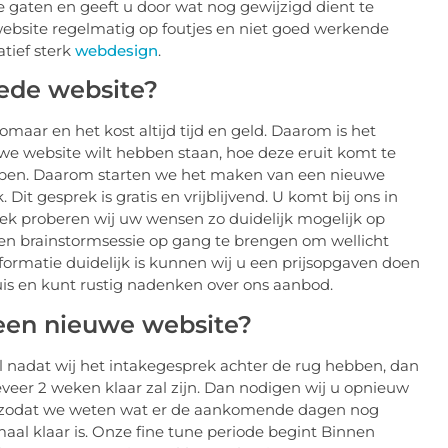
e gaten en geeft u door wat nog gewijzigd dient te
website regelmatig op foutjes en niet goed werkende
atief sterk
webdesign
.
oede website?
maar en het kost altijd tijd en geld. Daarom is het
we website wilt hebben staan, hoe deze eruit komt te
ebben. Daarom starten we het maken van een nieuwe
Dit gesprek is gratis en vrijblijvend. U komt bij ons in
ek proberen wij uw wensen zo duidelijk mogelijk op
 een brainstormsessie op gang te brengen om wellicht
formatie duidelijk is kunnen wij u een prijsopgaven doen
uis en kunt rustig nadenken over ons aanbod.
een nieuwe website?
 nadat wij het intakegesprek achter de rug hebben, dan
veer 2 weken klaar zal zijn. Dan nodigen wij u opnieuw
rek zodat we weten wat er de aankomende dagen nog
al klaar is. Onze fine tune periode begint Binnen