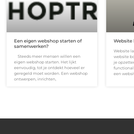
Een eigen webshop starten of
Website 
samenwerken?
Website l
Steeds meer mensen willen een
website b
eigen webshop starten. Het lijkt
je opzett
eenvoudig, tot je ontdekt hoeveel er
functional
geregeld moet worden. Een webshop
een websi
ontwerpen, inrichten,