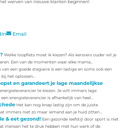
het werven van nieuwe klanten beginnen!
dIn
Email
d?
Welke loopfiets moet ik kiezen? Als kersvers ouder wil je
uleren. Een van de momenten waar elke mama...
 van een goede stagiaire is een lastige en soms ook een
bij het oplossen...
opst en garandeert je lage maandelijkse
 energieleverancier te kiezen. Je wilt immers lage
en energieleverancier is afhankelijk van heel...
schede
Het kan nog knap lastig zijn om de juiste
at immers niet zo maar iemand aan je huid zitten....
de & eet gezond!
Een gezonde leefstijl door sport is niet
dat mensen het te druk hebben met hun werk of de