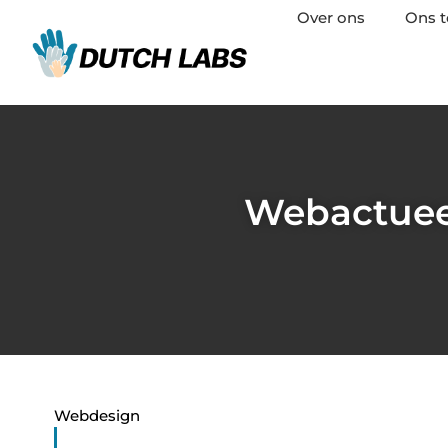
Over ons
Ons 
Webactueel
Webdesign