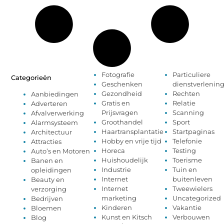
Fotografie
Particuliere
Categorieën
Geschenken
dienstverlenin
Gezondheid
Rechten
Aanbiedingen
Gratis en
Relatie
Adverteren
Prijsvragen
Scanning
Afvalverwerking
Groothandel
Sport
Alarmsysteem
Haartransplantatie
Startpaginas
Architectuur
Hobby en vrije tijd
Telefonie
Attracties
Horeca
Testing
Auto’s en Motoren
Huishoudelijk
Toerisme
Banen en
Industrie
Tuin en
opleidingen
Internet
buitenleven
Beauty en
Internet
Tweewielers
verzorging
marketing
Uncategorized
Bedrijven
Kinderen
Vakantie
Bloemen
Kunst en Kitsch
Verbouwen
Blog