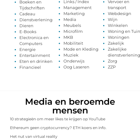
Links / Index
Vervoer en
Boeken en
Management
transport
Tijdschriften
Marketing
Webdesign
Cadeau
Media
Wijn
Dienstverlening
Meubels
Winkelen
Dieren
Microfilm
Woning en Tui
E-Books
MKB
Woningen
Electronica en
Mobiliteit
Zakelijk
Computers
Mode en Kleding
Zakelijke
Energie
Muziek
dienstverlenin
Entertainment
Onderwijs
Zorg
Eten en drinken
Oog Laseren
ZZP
Financieel
Media en beroemde
mensen
10 strategieën om meer likes te krijgen op YouTube
Ethereum geen cryptocurrency? ETH koers en info.
Het nut van virtual reality