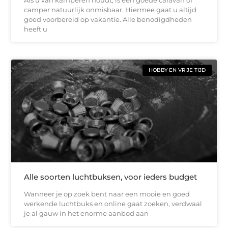
Als u van kamperen houdt, is een goede caravan of
camper natuurlijk onmisbaar. Hiermee gaat u altijd
goed voorbereid op vakantie. Alle benodigdheden
heeft u
HOBBY EN VRIJE TIJD
Alle soorten luchtbuksen, voor ieders budget
Wanneer je op zoek bent naar een mooie en goed
werkende luchtbuks en online gaat zoeken, verdwaal
je al gauw in het enorme aanbod aan