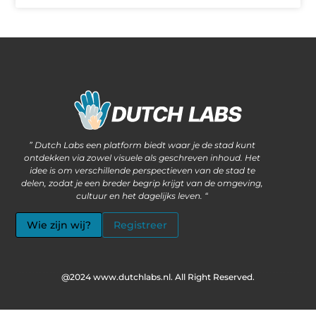
Waarom steeds meer ondernemers kiezen voor het kopen van backlinks
Wat als jouw website méér kan dan alleen informatie delen?
” Dutch Labs een platform biedt waar je de stad kunt
ontdekken via zowel visuele als geschreven inhoud. Het
idee is om verschillende perspectieven van de stad te
delen, zodat je een breder begrip krijgt van de omgeving,
cultuur en het dagelijks leven. “
Wie zijn wij?
Registreer
@2024 www.dutchlabs.nl. All Right Reserved.